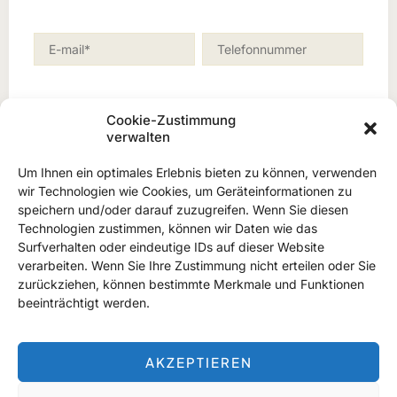
Ich bin damit einverstanden, dass die
Cookie-Zustimmung
Verarbeitung meiner persönlichen Daten
verwalten
entsprechend den
Datenschutzbedingungen
erfolgt.
Dies kann ich jederzeit per E-Mail an
Um Ihnen ein optimales Erlebnis bieten zu können, verwenden
info@brighter-art.de
widerrufen.*
wir Technologien wie Cookies, um Geräteinformationen zu
speichern und/oder darauf zuzugreifen. Wenn Sie diesen
Technologien zustimmen, können wir Daten wie das
Ich akzeptiere das Abonnement des Newsletters
Surfverhalten oder eindeutige IDs auf dieser Website
verarbeiten. Wenn Sie Ihre Zustimmung nicht erteilen oder Sie
zurückziehen, können bestimmte Merkmale und Funktionen
beeinträchtigt werden.
AKZEPTIEREN